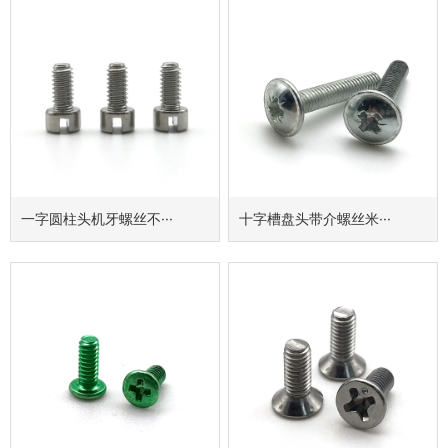
一字圆柱头机牙螺丝不···
十字槽盘头带介螺丝米···