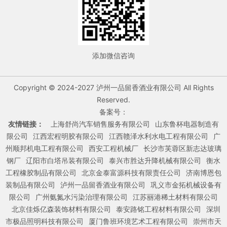
添加微信咨询
Copyright © 2024-2027 泸州一品留香酒业有限公司 All Rights
Reserved.
备案号：
友情链接：
上海舒尚汽车销售服务有限公司
山东鲁杯电器制造有
限公司
江西宏程明胶有限公司
江西赣泽水利水电工程有限公司
广
州顺邦机电工程有限公司
西安工程机械厂
长沙市芙蓉区新志达玻璃
钢厂
辽阳市白塔吊装有限公司
泰兴市胜达升降机械有限公司
衡水
工程橡胶制品有限公司
北京金泰富源科技有限责任公司
济南博恩包
装制品有限公司
泸州一品留香酒业有限公司
巩义市金拓机械设备有
限公司
广州氨氮水污染治理有限公司
江苏丽港稀土材料有限公司
北京佳烁亿森装饰材料有限公司
泰安路铭工程材料有限公司
深圳
市极品照明科技有限公司
厦门鲁班环境艺术工程有限公司
崇州市天