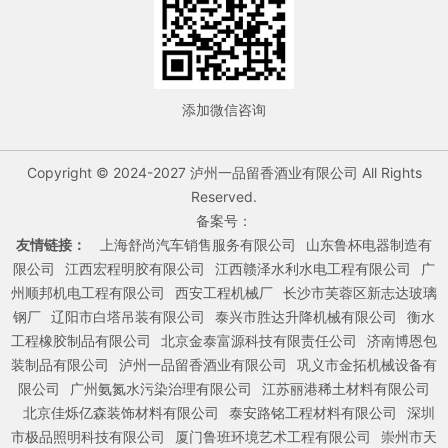
添加微信咨询
Copyright © 2024-2027 泸州一品留香酒业有限公司 All Rights
Reserved.
备案号：
友情链接：
上海舒尚汽车销售服务有限公司
山东鲁杯电器制造有
限公司
江西宏程明胶有限公司
江西赣泽水利水电工程有限公司
广
州顺邦机电工程有限公司
西安工程机械厂
长沙市芙蓉区新志达玻璃
钢厂
辽阳市白塔吊装有限公司
泰兴市胜达升降机械有限公司
衡水
工程橡胶制品有限公司
北京金泰富源科技有限责任公司
济南博恩包
装制品有限公司
泸州一品留香酒业有限公司
巩义市金拓机械设备有
限公司
广州氨氮水污染治理有限公司
江苏丽港稀土材料有限公司
北京佳烁亿森装饰材料有限公司
泰安路铭工程材料有限公司
深圳
市极品照明科技有限公司
厦门鲁班环境艺术工程有限公司
崇州市天