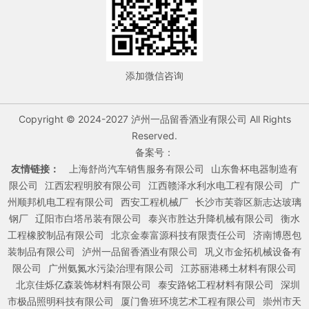
添加微信咨询
Copyright © 2024-2027 泸州一品留香酒业有限公司 All Rights
Reserved.
备案号：
友情链接：
上海舒尚汽车销售服务有限公司
山东鲁杯电器制造有
限公司
江西宏程明胶有限公司
江西赣泽水利水电工程有限公司
广
州顺邦机电工程有限公司
西安工程机械厂
长沙市芙蓉区新志达玻璃
钢厂
辽阳市白塔吊装有限公司
泰兴市胜达升降机械有限公司
衡水
工程橡胶制品有限公司
北京金泰富源科技有限责任公司
济南博恩包
装制品有限公司
泸州一品留香酒业有限公司
巩义市金拓机械设备有
限公司
广州氨氮水污染治理有限公司
江苏丽港稀土材料有限公司
北京佳烁亿森装饰材料有限公司
泰安路铭工程材料有限公司
深圳
市极品照明科技有限公司
厦门鲁班环境艺术工程有限公司
崇州市天