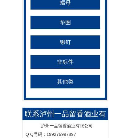
螺母
垫圈
铆钉
非标件
其他类
联系泸州一品留香酒业有
限公司
泸州一品留香酒业有限公司
Q Q号码：199275997897