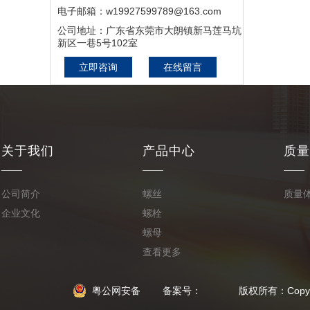
电子邮箱：w19927599789@163.com
公司地址：广东省东莞市大朗镇新马莲马坑
新区一巷5号102室
立即咨询
在线留言
关于我们
产品中心
质量
公司简介
螺丝
质量
企业文化
螺栓
螺母
查看更多
粤公网安备
备案号： 版权所有：Copyright © 2