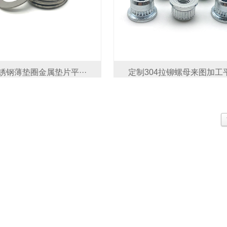
不锈钢薄垫圈金属垫片平···
定制304拉铆螺母来图加工平·