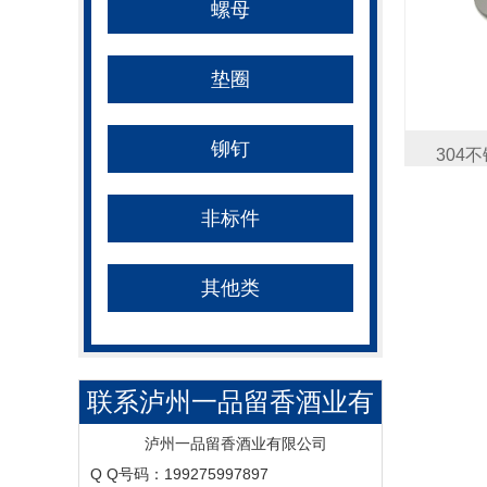
螺母
垫圈
铆钉
304
非标件
其他类
联系泸州一品留香酒业有
限公司
泸州一品留香酒业有限公司
Q Q号码：199275997897