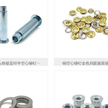
铁镀蓝锌半空心铆钉···
铜空心铆钉金色鸡眼服装辅·