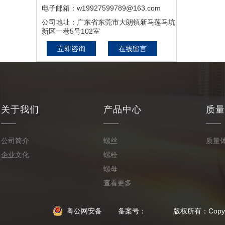
电子邮箱：w19927599789@163.com
公司地址：广东省东莞市大朗镇新马莲马坑
新区一巷5号102室
立即咨询
在线留言
关于我们
产品中心
质量
公司简介
螺丝
质量
企业文化
螺栓
螺母
查看更多
粤公网安备
备案号： 版权所有：Copyright © 2