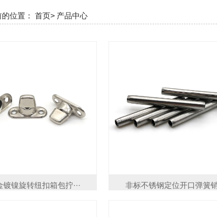
前的位置：
首页>
产品中心
镀镍旋转纽扣箱包拧···
非标不锈钢定位开口弹簧销·