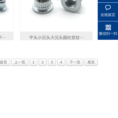
在线留言
微信扫一扫
··
平头小沉头大沉头圆柱竖纹···
首页
上一页
1
2
3
4
下一页
尾页