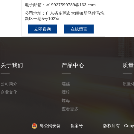
电子邮箱：w19927599789@163.com
公司地址：广东省东莞市大朗镇新马莲马坑
新区一巷5号102室
立即咨询
在线留言
关于我们
产品中心
质量
公司简介
螺丝
质量
企业文化
螺栓
螺母
查看更多
粤公网安备
备案号： 版权所有：Copyright © 2