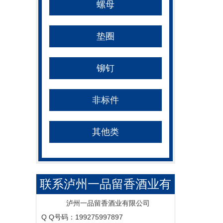
螺母
垫圈
铆钉
非标件
其他类
联系泸州一品留香酒业有
限公司
泸州一品留香酒业有限公司
Q Q号码：199275997897