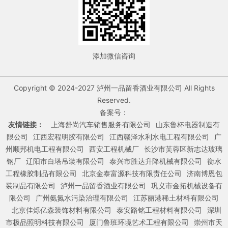
添加微信咨询
Copyright © 2024-2027 泸州一品留香酒业有限公司 All Rights
Reserved.
备案号：
友情链接：
上海舒尚汽车销售服务有限公司
山东鲁杯电器制造有
限公司
江西宏程明胶有限公司
江西赣泽水利水电工程有限公司
广
州顺邦机电工程有限公司
西安工程机械厂
长沙市芙蓉区新志达玻璃
钢厂
辽阳市白塔吊装有限公司
泰兴市胜达升降机械有限公司
衡水
工程橡胶制品有限公司
北京金泰富源科技有限责任公司
济南博恩包
装制品有限公司
泸州一品留香酒业有限公司
巩义市金拓机械设备有
限公司
广州氨氮水污染治理有限公司
江苏丽港稀土材料有限公司
北京佳烁亿森装饰材料有限公司
泰安路铭工程材料有限公司
深圳
市极品照明科技有限公司
厦门鲁班环境艺术工程有限公司
崇州市天