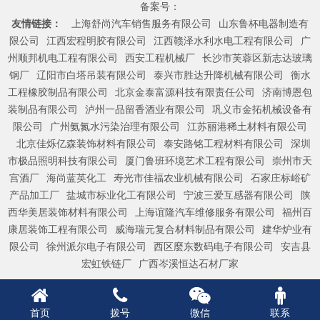
备案号：
友情链接：
上海舒尚汽车销售服务有限公司
山东鲁杯电器制造有
限公司
江西宏程明胶有限公司
江西赣泽水利水电工程有限公司
广
州顺邦机电工程有限公司
西安工程机械厂
长沙市芙蓉区新志达玻璃
钢厂
辽阳市白塔吊装有限公司
泰兴市胜达升降机械有限公司
衡水
工程橡胶制品有限公司
北京金泰富源科技有限责任公司
济南博恩包
装制品有限公司
泸州一品留香酒业有限公司
巩义市金拓机械设备有
限公司
广州氨氮水污染治理有限公司
江苏丽港稀土材料有限公司
北京佳烁亿森装饰材料有限公司
泰安路铭工程材料有限公司
深圳
市极品照明科技有限公司
厦门鲁班环境艺术工程有限公司
崇州市天
宫酒厂
海尚蓝英化工
寿光市佳福农业机械有限公司
石家庄标峪矿
产品加工厂
盐城市标业化工有限公司
宁波三爱互感器有限公司
陕
西华美居装饰材料有限公司
上海谊隆汽车维修服务有限公司
福州百
康居装饰工程有限公司
威海瑞元复合材料制品有限公司
建华炉业有
限公司
徐州派尔电子有限公司
西区麼东数码电子有限公司
安吉县
宏虹铁链厂
广西岑溪恒达石材厂家
首页
拨号
微信
联系