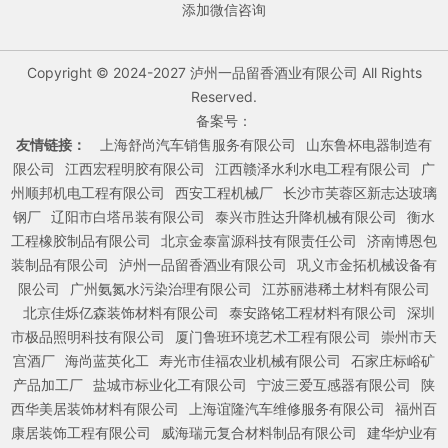
添加微信咨询
Copyright © 2024-2027 泸州一品留香酒业有限公司 All Rights
Reserved.
备案号：
友情链接：
上海舒尚汽车销售服务有限公司
山东鲁杯电器制造有
限公司
江西宏程明胶有限公司
江西赣泽水利水电工程有限公司
广
州顺邦机电工程有限公司
西安工程机械厂
长沙市芙蓉区新志达玻璃
钢厂
辽阳市白塔吊装有限公司
泰兴市胜达升降机械有限公司
衡水
工程橡胶制品有限公司
北京金泰富源科技有限责任公司
济南博恩包
装制品有限公司
泸州一品留香酒业有限公司
巩义市金拓机械设备有
限公司
广州氨氮水污染治理有限公司
江苏丽港稀土材料有限公司
北京佳烁亿森装饰材料有限公司
泰安路铭工程材料有限公司
深圳
市极品照明科技有限公司
厦门鲁班环境艺术工程有限公司
崇州市天
宫酒厂
海尚蓝英化工
寿光市佳福农业机械有限公司
石家庄标峪矿
产品加工厂
盐城市标业化工有限公司
宁波三爱互感器有限公司
陕
西华美居装饰材料有限公司
上海谊隆汽车维修服务有限公司
福州百
康居装饰工程有限公司
威海瑞元复合材料制品有限公司
建华炉业有