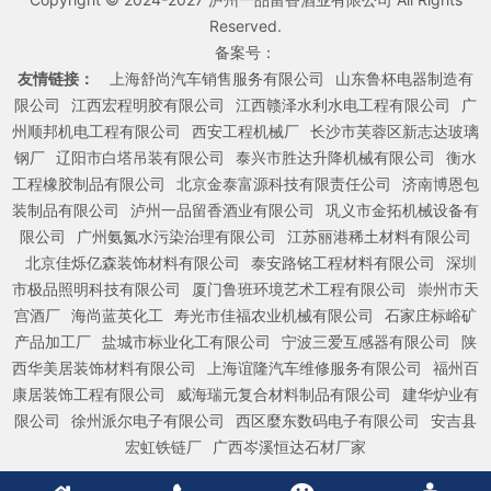
Reserved.
备案号：
友情链接：
上海舒尚汽车销售服务有限公司
山东鲁杯电器制造有
限公司
江西宏程明胶有限公司
江西赣泽水利水电工程有限公司
广
州顺邦机电工程有限公司
西安工程机械厂
长沙市芙蓉区新志达玻璃
钢厂
辽阳市白塔吊装有限公司
泰兴市胜达升降机械有限公司
衡水
工程橡胶制品有限公司
北京金泰富源科技有限责任公司
济南博恩包
装制品有限公司
泸州一品留香酒业有限公司
巩义市金拓机械设备有
限公司
广州氨氮水污染治理有限公司
江苏丽港稀土材料有限公司
北京佳烁亿森装饰材料有限公司
泰安路铭工程材料有限公司
深圳
市极品照明科技有限公司
厦门鲁班环境艺术工程有限公司
崇州市天
宫酒厂
海尚蓝英化工
寿光市佳福农业机械有限公司
石家庄标峪矿
产品加工厂
盐城市标业化工有限公司
宁波三爱互感器有限公司
陕
西华美居装饰材料有限公司
上海谊隆汽车维修服务有限公司
福州百
康居装饰工程有限公司
威海瑞元复合材料制品有限公司
建华炉业有
限公司
徐州派尔电子有限公司
西区麼东数码电子有限公司
安吉县
宏虹铁链厂
广西岑溪恒达石材厂家