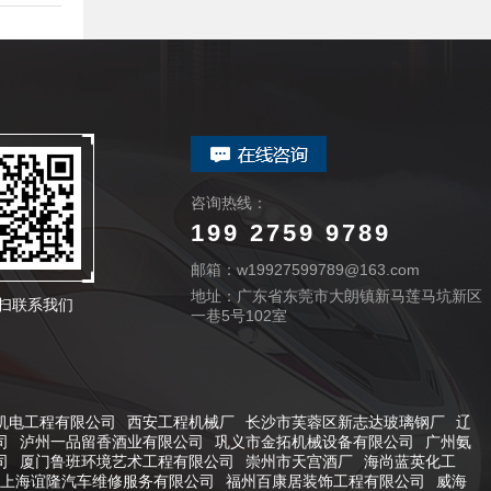
咨询热线：
199 2759 9789
邮箱：w19927599789@163.com
地址：广东省东莞市大朗镇新马莲马坑新区
扫联系我们
一巷5号102室
机电工程有限公司
西安工程机械厂
长沙市芙蓉区新志达玻璃钢厂
辽
司
泸州一品留香酒业有限公司
巩义市金拓机械设备有限公司
广州氨
司
厦门鲁班环境艺术工程有限公司
崇州市天宫酒厂
海尚蓝英化工
上海谊隆汽车维修服务有限公司
福州百康居装饰工程有限公司
威海