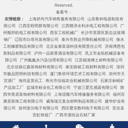
Reserved.
备案号：
友情链接：
上海舒尚汽车销售服务有限公司
山东鲁杯电器制造有
限公司
江西宏程明胶有限公司
江西赣泽水利水电工程有限公司
广
州顺邦机电工程有限公司
西安工程机械厂
长沙市芙蓉区新志达玻璃
钢厂
辽阳市白塔吊装有限公司
泰兴市胜达升降机械有限公司
衡水
工程橡胶制品有限公司
北京金泰富源科技有限责任公司
济南博恩包
装制品有限公司
泸州一品留香酒业有限公司
巩义市金拓机械设备有
限公司
广州氨氮水污染治理有限公司
江苏丽港稀土材料有限公司
北京佳烁亿森装饰材料有限公司
泰安路铭工程材料有限公司
深圳
市极品照明科技有限公司
厦门鲁班环境艺术工程有限公司
崇州市天
宫酒厂
海尚蓝英化工
寿光市佳福农业机械有限公司
石家庄标峪矿
产品加工厂
盐城市标业化工有限公司
宁波三爱互感器有限公司
陕
西华美居装饰材料有限公司
上海谊隆汽车维修服务有限公司
福州百
康居装饰工程有限公司
威海瑞元复合材料制品有限公司
建华炉业有
限公司
徐州派尔电子有限公司
西区麼东数码电子有限公司
安吉县
宏虹铁链厂
广西岑溪恒达石材厂家